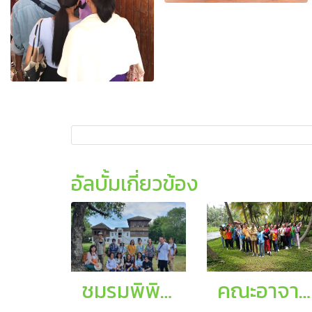
อัลบั้มเกี่ยวข้อง
ชมรมพิพิธสยาม
คณะอาจารย์ โรงเรียนสีกัน (วัฒนานันท์อุปถัมภ์) เขตดอนเมือง กทม.