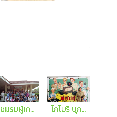
ชมรมผู้เกษียณอายุ การท่องเที่ยวแห่งประเทศไทย (ททท.)
โกโบริ บุก ศตวรรษสยาม มาตามหาอังสุมาริน