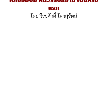
ไปเยี่ยมชม ศตวรรษสยาม เป็นครั้ง
แรก
โดย วีระศักดิ์ โควสุรัตน์