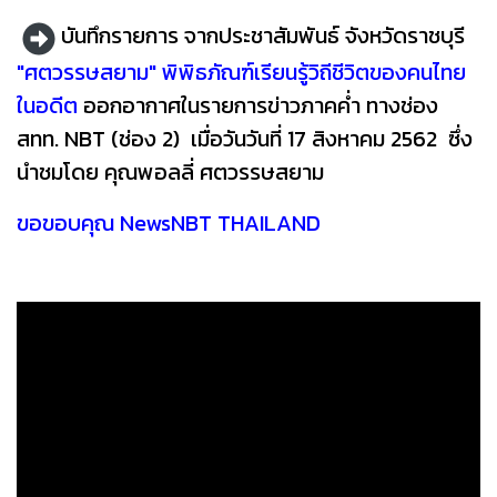
บันทึกรายการ จากประชาสัมพันธ์ จังหวัดราชบุรี
"ศตวรรษสยาม" พิพิธภัณฑ์เรียนรู้วิถีชีวิตของคนไทย
ในอดีต
ออกอากาศในรายการข่าวภาคค่ำ ทางช่อง
สทท. NBT (ช่อง 2) เมื่อวันวันที่ 17 สิงหาคม 2562 ซึ่ง
นำชมโดย คุณพอลลี่ ศตวรรษสยาม
ขอขอบคุณ NewsNBT THAILAND