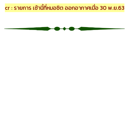
cr : รายการ เช้านี้ที่หมอชิต ออกอากาศเมื่อ 30 พ.ย.63