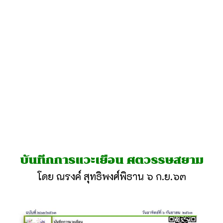
บันทึกการแวะเยือน ศตวรรษสยาม
โดย ณรงค์ สุทธิพงศ์พิธาน ๖ ก.ย.๖๓