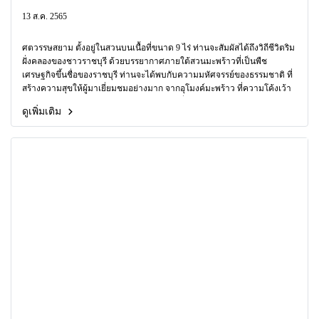
13 ส.ค. 2565
ศตวรรษสยาม ตั้งอยู่ในสวนบนเนื้อที่ขนาด 9 ไร่ ท่านจะสัมผัสได้ถึงวิถีชีวิตริม
ฝั่งคลองของชาวราชบุรี ด้วยบรรยากาศภายใต้สวนมะพร้าวที่เป็นพืช
เศรษฐกิจขึ้นชื่อของราชบุรี ท่านจะได้พบกับความมหัศจรรย์ของธรรมชาติ ที่
สร้างความสุขให้ผู้มาเยี่ยมชมอย่างมาก จากอุโมงค์มะพร้าว ที่ความโค้งเว้า
ของต้นมะพร้าว เรียงกันเป็นอุโมงค์สวยงาม ที่จะทำให้ท่านเพลินเพลินกับการ
ดูเพิ่มเติม
เก็บภาพ ไว้เป็นความทรงจำที่งดงาม อุโมงค์มะพร้าวนับว่าเป็นจุดแลนด์
มาร์คของศตวรรษสยาม นักท่องเที่ยวจะชอบมาถ่ายรูปที่จุดนี้ เพราะนอกจาก
จะได้ชมความมหัศจรรย์ของธรรมชาติแล้ว ยังได้ชมบ้านริมน้ำ มีเรือแล่น
ผ่านเป็นประจำ