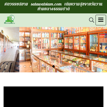
ศตวรรษสยาม satawatsiam.com เติมความสุขจากวันวาน
ท่ามกลางธรรมชาติ