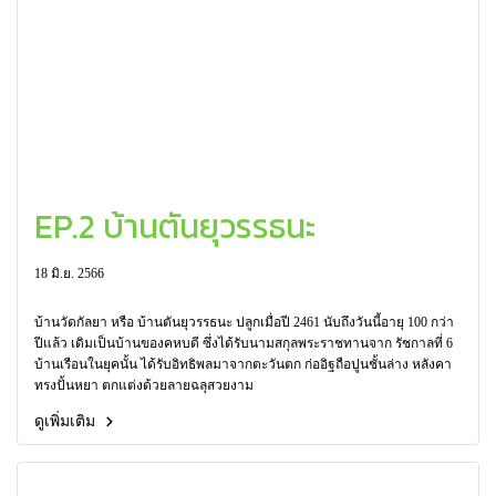
EP.2 บ้านตันยุวรรธนะ
18 มิ.ย. 2566
บ้านวัดกัลยา หรือ บ้านตันยุวรรธนะ ปลูกเมื่อปี 2461 นับถึงวันนี้อายุ 100 กว่า
ปีแล้ว เดิมเป็นบ้านของคหบดี ซึ่งได้รับนามสกุลพระราชทานจาก รัชกาลที่ 6
บ้านเรือนในยุคนั้น ได้รับอิทธิพลมาจากตะวันตก ก่ออิฐถือปูนชั้นล่าง หลังคา
ทรงปั้นหยา ตกแต่งด้วยลายฉลุสวยงาม
ดูเพิ่มเติม