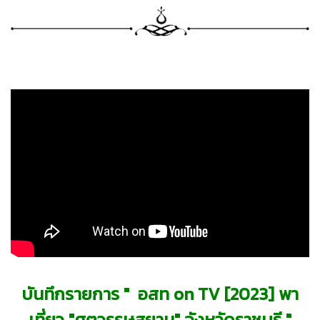
บันทึกรายการ " อสท on TV [2023] พา
เที่ยว "ศตวรรษสยาม" จังหวัดราชบุรี "