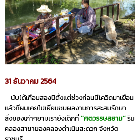
31 ธันวาคม 2564
นับได้เกือบสองปีตั้งแต่ช่วงก่อนมีโควิดมาเยือน
แล้วที่ผมเคยไปเยี่ยมชมผลงานการสะสมรักษา
สิ่งของเก่าๆยามเรายังเด็กที่
’’ศตวรรษสยาม‘’
ริม
คลองสาขาของคลองดำเนินสะดวก จังหวัด
ราชบุรี