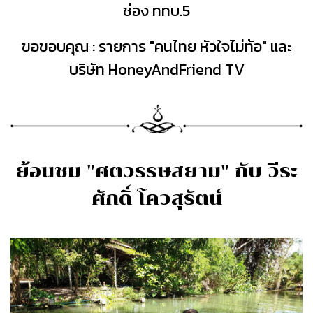
ช่อง ททบ.5
ขอขอบคุณ : รายการ "คนไทย หัวใจไม่ท้อ" และ
บริษัท HoneyAndFriend TV
ย้อนชม "ศตวรรษสยาม" กับ วีระ
ศักดิ์ โควสุรัตน์