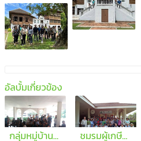
อัลบั้มเกี่ยวข้อง
กลุ่มหมู่บ้านสัมมาชีพชุมชน อ.ดำเนินสะดวก
ชมรมผู้เกษียณอายุ การท่องเที่ยวแห่งประเทศไทย (ททท.)