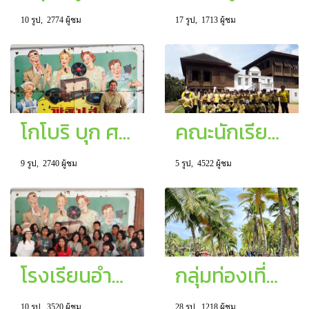
10 รูป, 2774 ผู้ชม
17 รูป, 1713 ผู้ชม
โกโบริ บุก ศตวรรษสยาม มาตามหาอังสุมาริน
คณะนักเรียนประถม โรงเรียนซางตาครู้สคอนแวนท์ และ เจ้าหน้าที่ฟ้าสวยทัวร์
9 รูป, 2740 ผู้ชม
5 รูป, 4522 ผู้ชม
โรงเรียนอำมาตย์พานิชนุกูล จ.กระบี่
กลุ่มท่องเที่ยวธรรมะ จากนครราชสีมา
10 รูป, 3520 ผู้ชม
28 รูป, 1218 ผู้ชม