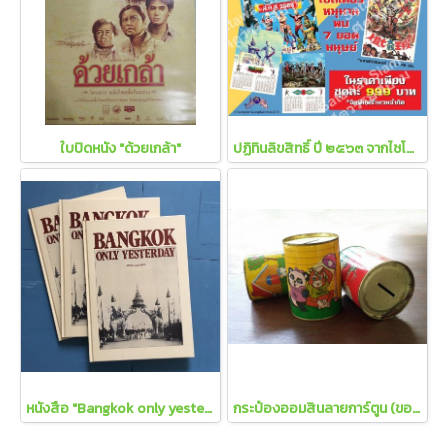
ใบปิดหนัง "ด้วยเกล้า"
ปฏิทินลิขสิทธิ์ ปี ๒๕๖๓ จากไชโยภาพยนตร์
หนังสือ "Bangkok only yesterday"
กระป๋องออมสินลายการ์ตูน (ของเก่า)