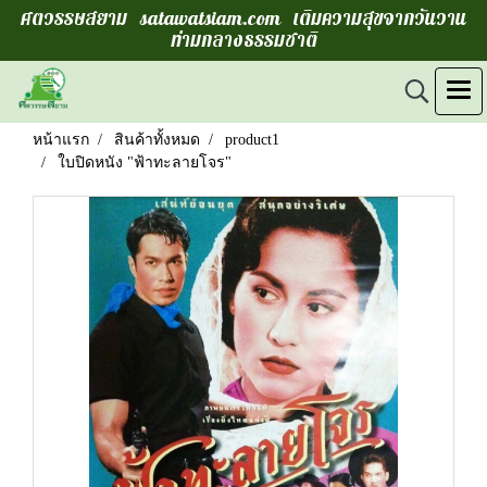
ศตวรรษสยาม satawatsiam.com เติมความสุขจากวันวาน
ท่ามกลางธรรมชาติ
หน้าแรก
สินค้าทั้งหมด
product1
ใบปิดหนัง "ฟ้าทะลายโจร"