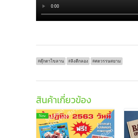
#ตุ๊กตาไขลาน
#ลิงตีกลอง
#ศตวรรษสยาม
สินค้าเกี่ยวข้อง
New