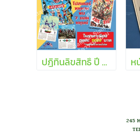
ปฏิทินลิขสิทธิ์ ปี ๒๕๖๓ จากไชโยภาพยนตร์
245 M
TE