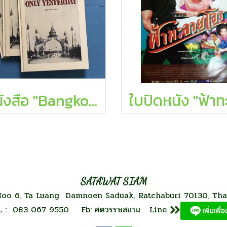
หนังสือ "Bangkok only yesterday"
SATAWAT SIAM
oo 6, Ta Luang Damnoen Saduak, Ratchaburi 70130, Tha
L : 083 067 9550 Fb: ศตวรรษสยาม Line