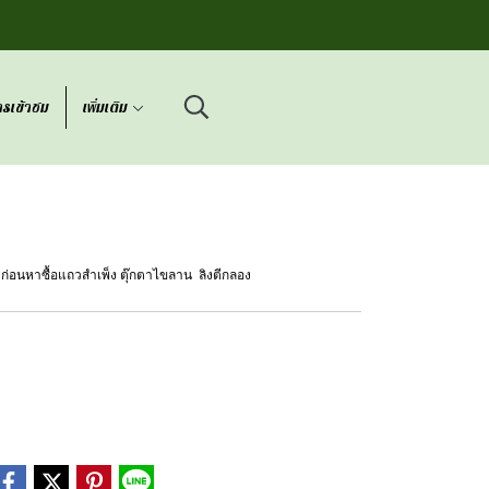
รเข้าชม
เพิ่มเติม
่อนหาซื้อแถวสำเพ็ง ตุ๊กตาไขลาน ลิงตีกลอง