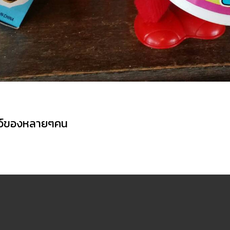
าว์ของหลายๆคน