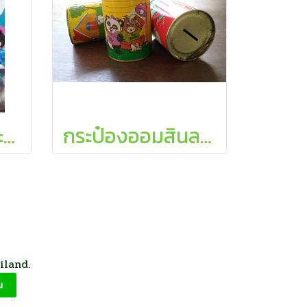
ใบปิดหนัง "ฟ้าทะลายโจร"
กระป๋องออมสินลายการ์ตูน (ของเก่า)
iland.