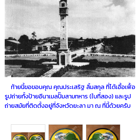
ท้ายนี้ขอขอบคุณ คุณประเสริฐ ลิ้มสกุล ที่ได้เอื้อเฟื้อ
รูปถ่ายทั้งป้ายอีนาเมลปั๊มสามทหาร (ใบที่สอง) และรูป
ถ่ายสมัยที่ติดตั้งอยู่ที่จังหวัดยะลา มา ณ ที่นี้ด้วยครับ