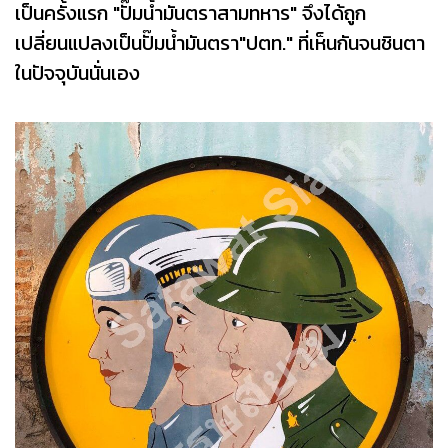
เป็นครั้งแรก "ปั๊มน้ำมันตราสามทหาร" จึงได้ถูก
เปลี่ยนแปลงเป็นปั๊มน้ำมันตรา"ปตท." ที่เห็นกันจนชินตา
ในปัจจุบันนั่นเอง