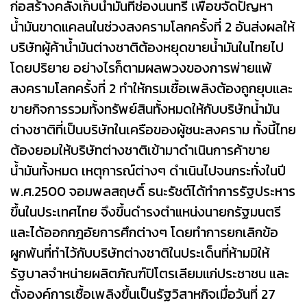
ก่อสร้างคลังเก็บน้ำมันที่ช่องนนทรี เพื่อขจัดปัญหา
น้ำมันขาดแคลนในช่วงสงครามโลกครั้งที่ 2 อันส่งผลให้
บริษัทผู้ค้าน้ำมันต่างชาติต้องหยุดขายน้ำมันในไทยไป
โดยปริยาย อย่างไรก็ตามผลพวงของการพ่ายแพ้
สงครามโลกครั้งที่ 2 ทำให้กรมเชื้อเพลิงต้องถูกยุบและ
ขายกิจการรวมทั้งทรัพย์สินทั้งหมดให้กับบริษัทน้ำมัน
ต่างชาติที่เป็นบริษัทในเครือของผู้ชนะสงคราม ทั้งนี้ไทย
ต้องยอมให้บริษัทต่างชาติเข้ามาดำเนินการค้าขาย
น้ำมันทั้งหมด เหตุการณ์ต่างๆ ดำเนินไปจนกระทั่งในปี
พ.ศ.2500 จอมพลสฤษดิ์ ธนะรัชต์ได้ทำการรัฐประหาร
ขึ้นในประเทศไทย จึงขึ้นดำรงตำแหน่งนายกรัฐมนตรี
และได้ออกกฎอัยการศึกต่างๆ โดยทำการยกเลิกข้อ
ผูกพันที่ทำไว้กับบริษัทต่างชาติในประเด็นที่ห้ามมิให้
รัฐบาลจำหน่ายผลิตภัณฑ์ปิโตรเลียมแก่ประชาชน และ
ตั้งองค์การเชื้อเพลิงขึ้นเป็นรัฐวิสาหกิจเมื่อวันที่ 27