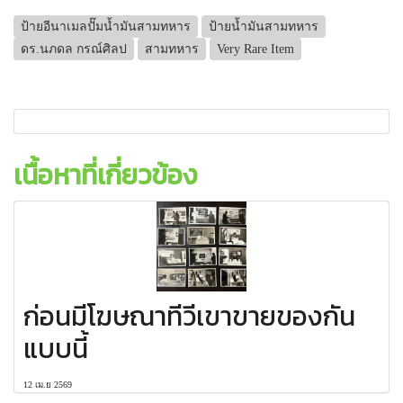
ป้ายอีนาเมลปั๊มน้ำมันสามทหาร
ป้ายน้ำมันสามทหาร
ดร.นภดล กรณ์ศิลป
สามทหาร
Very Rare Item
เนื้อหาที่เกี่ยวข้อง
ก่อนมีโฆษณาทีวีเขาขายของกัน
แบบนี้
12 เม.ย 2569