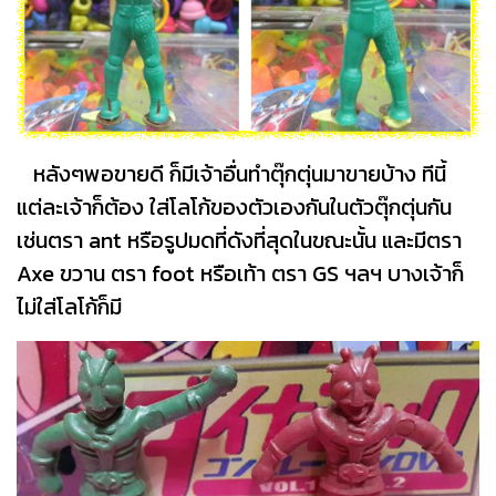
หลังๆพอขายดี ก็มีเจ้าอื่นทำตุ๊กตุ่นมาขายบ้าง ทีนี้
แต่ละเจ้าก็ต้อง ใส่โลโก้ของตัวเองกันในตัวตุ๊กตุ่นกัน
เช่นตรา ant หรือรูปมดที่ดังที่สุดในขณะนั้น และมีตรา
Axe ขวาน ตรา foot หรือเท้า ตรา GS ฯลฯ บางเจ้าก็
ไม่ใส่โลโก้ก็มี