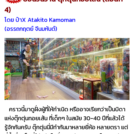
4)
โดย ป๋าX Atakito Kamoman
(อรรถกฤตย์ จีนมหันต์)
คราวนี้มาดูฝั่งผู้ที่ให้กำเนิด หรืออาจเรียกว่าเป็นบิดา
แห่งตุ๊กตุ่นทอยเส้น ที่เด็กๆ ในสมัย 30-40 ปีที่แล้วได้
รู้จักกันครับ
ตุ๊กตุ่นนี่มีทำกันมาหลายยี่ห้อ หลายตรา แต่