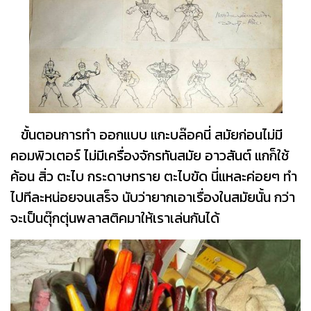
ขั้นตอนการทำ ออกแบบ แกะบล๊อคนี่ สมัยก่อนไม่มี
คอมพิวเตอร์ ไม่มีเครื่องจักรทันสมัย อาวสันต์ แกก็ใช้
ค้อน สิ่ว ตะไบ กระดาษทราย ตะไบขัด นี่แหละค่อยๆ ทำ
ไปทีละหน่อยจนเสร็จ นับว่ายากเอาเรื่องในสมัยนั้น กว่า
จะเป็นตุ๊กตุ่นพลาสติคมาให้เราเล่นกันได้