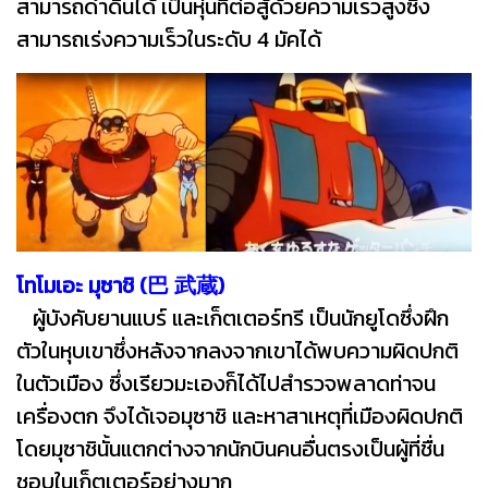
สามารถดำดินได้ เป็นหุ่นที่ต่อสู้ด้วยความเร็วสูงซึ่ง
สามารถเร่งความเร็วในระดับ 4 มัคได้
โทโมเอะ มุซาชิ (巴 武蔵)
ผู้บังคับยานแบร์ และเก็ตเตอร์ทรี เป็นนักยูโดซึ่งฝึก
ตัวในหุบเขาซึ่งหลังจากลงจากเขาได้พบความผิดปกติ
ในตัวเมือง ซึ่งเรียวมะเองก็ได้ไปสำรวจพลาดท่าจน
เครื่องตก จึงได้เจอมุซาชิ และหาสาเหตุที่เมืองผิดปกติ
โดยมุซาชินั้นแตกต่างจากนักบินคนอื่นตรงเป็นผู้ที่ชื่น
ชอบในเก็ตเตอร์อย่างมาก