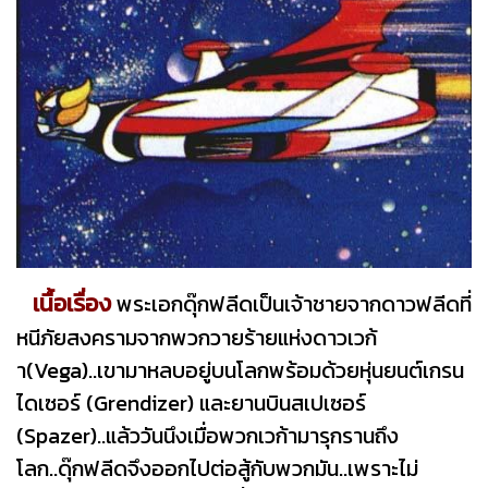
เนื้อเรื่อง
พระเอกดุ๊กฟลีดเป็นเจ้าชายจากดาวฟลีดที่
หนีภัยสงครามจากพวกวายร้ายแห่งดาวเวก้
า(Vega)..เขามาหลบอยู่บนโลกพร้อมด้วยหุ่นยนต์เกรน
ไดเซอร์ (Grendizer) และยานบินสเปเซอร์
(Spazer)..แล้ววันนึงเมื่อพวกเวก้ามารุกรานถึง
โลก..ดุ๊กฟลีดจึงออกไปต่อสู้กับพวกมัน..เพราะไม่