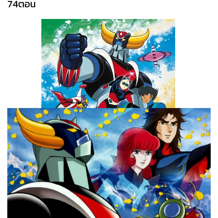
74ตอน