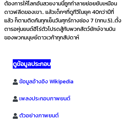
ต้องการให้โลกอันสวยงามนี้ถูกทำลายย่อยยับเหมือน
ดาวฟลีดของเขา.. แล้วเด็กๆที่ดูทีวีในยุค 40กว่าปีที่
แล้ว ก็ตามติดกันทุกเย็นวันศุกร์ทางช่อง 7 (ททบ.5)..ตั้ง
ตารอหุ่นยนต์ฮีโร่ตัวโปรดสู้กับพวกสัตว์ยักษ์จานบิน
ของพวกมนุษย์ดาวเวก้าทุกสัปดาห์
ดูข้อมูลประกอบ
ข้อมูลอ้างอิง Wikipedia
เพลงประกอบภาพยนต์
ตัวอย่างภาพยนต์